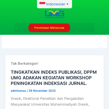
Lewati
Indonesian
▼
ke
konten
Penerimaan Mahasiswa
29 November 2023
Tak Berkategori
TINGKATKAN INDEKS PUBLIKASI, DPPM
UMG ADAKAN KEGIATAN WORKSHOP
PENINGKATAN INDEKSASI JURNAL.
admhumas
/
29 November 2023
Gresik, Direktorat Penelitian dan Pengabdian
Masyarakat Universitas Muhammadiyah Gresik,