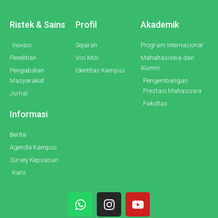
Ristek & Sains
Profil
Akademik
Inovasi
Sejarah
Program Internasional
Penelitian
Visi Misi
Mahahasiswa dan
Alumni
Pengabdian
Identitas Kampus
Masyarakat
Pengembangan
Prestasi Mahasiswa
Jurnal
Fakultas
Informasi
Berita
Agenda Kampus
Survey Kepuasan
Karir
W
I
Y
h
n
o