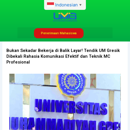
Lewati
Indonesian
▼
ke
konten
Penerimaan Mahasiswa
Kholidia Ayunaning
Juni 24, 2026
3:24 pm
Bukan Sekadar Bekerja di Balik Layar! Tendik UM Gresik
Dibekali Rahasia Komunikasi Efektif dan Teknik MC
Profesional