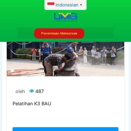
Lewati
Indonesian
▼
ke
konten
Oleh
admhumas
/
26 Mei 2026
Penerimaan Mahasiswa
oleh
487
Pelatihan K3 BAU