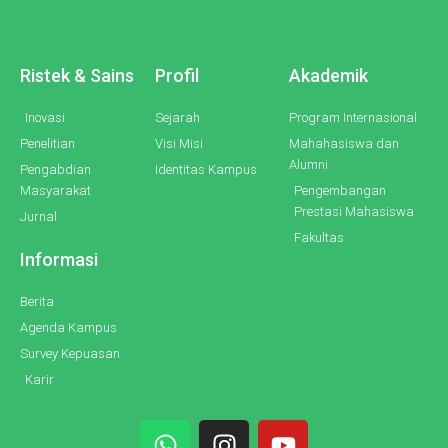
Ristek & Sains
Profil
Akademik
Inovasi
Sejarah
Program Internasional
Penelitian
Visi Misi
Mahahasiswa dan
Alumni
Pengabdian
Identitas Kampus
Masyarakat
Pengembangan
Prestasi Mahasiswa
Jurnal
Fakultas
Informasi
Berita
Agenda Kampus
Survey Kepuasan
Karir
W
I
Y