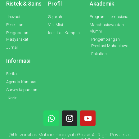
Ristek & Sains
Profil
Akademik
Inovasi
Sejarah
Program Internasional
Penelitian
Visi Misi
Mahahasiswa dan
Alumni
Pengabdian
Identitas Kampus
Masyarakat
Pengembangan
Prestasi Mahasiswa
Jurnal
Fakultas
Informasi
Berita
Agenda Kampus
Survey Kepuasan
Karir
W
I
Y
h
n
o
a
s
u
@Universitas Muhammadiyah Gresik All Right Reverse ,
t
t
t