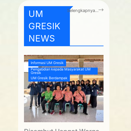
Selengkapnya...
UM
GRESIK
NEWS
Informasi UM Gresik
Pengabdian kepada Masyarakat UM
Gresik
UM Gresik Berdampak