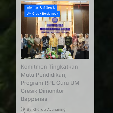
Informasi UM Gresik
UM Gresik Berdampak
Komitmen Tingkatkan
Mutu Pendidikan,
Program RPL Guru UM
Gresik Dimonitor
Bappenas
By
Kholidia Ayunaning