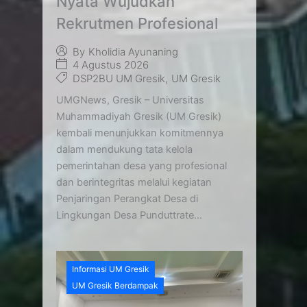
Nyata Wujudkan
Rekrutmen Profesional
By
Kholidia Ayunaning
4 Agustus 2026
DSP2BU UM Gresik
,
UM Gresik
UMGNews, Gresik – Universitas
Muhammadiyah Gresik (UM Gresik)
kembali menunjukkan komitmennya
dalam mendukung tata kelola
pemerintahan desa yang profesional
dan berintegritas melalui kegiatan
Penjaringan Perangkat Desa di
Lingkungan Desa Punduttrate...
Informasi UM Gresik
UM Gresik Berdampak