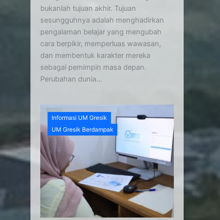
bukanlah tujuan akhir. Tujuan
sesungguhnya adalah menghadirkan
pengalaman belajar yang mengubah
cara berpikir, memperluas wawasan,
dan membentuk karakter mereka
sebagai pemimpin masa depan.
Perubahan dunia...
Informasi UM Gresik
UM Gresik Berdampak