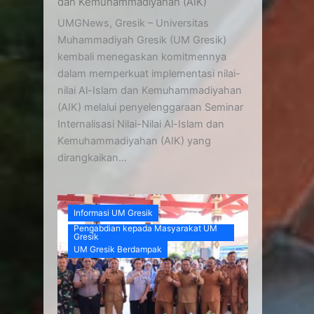
dan Kemuhammadiyahan (AIK)
UMGNews, Gresik – Universitas
Muhammadiyah Gresik (UM Gresik)
kembali menegaskan komitmennya
dalam memperkuat implementasi nilai-
nilai Al-Islam dan Kemuhammadiyahan
(AIK) melalui penyelenggaraan Seminar
Internalisasi Nilai-Nilai Al-Islam dan
Kemuhammadiyahan (AIK) yang
dirangkaikan...
Informasi UM Gresik
Pengabdian kepada Masyarakat UM
Gresik
UM Gresik Berdampak