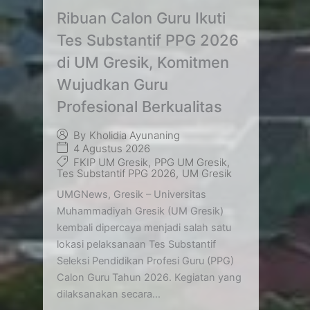
Ribuan Calon Guru Ikuti
Tes Substantif PPG 2026
di UM Gresik, Komitmen
Wujudkan Guru
Profesional Berkualitas
By
Kholidia Ayunaning
4 Agustus 2026
FKIP UM Gresik
,
PPG UM Gresik
,
Tes Substantif PPG 2026
,
UM Gresik
UMGNews, Gresik – Universitas
Muhammadiyah Gresik (UM Gresik)
kembali dipercaya menjadi salah satu
lokasi pelaksanaan Tes Substantif
Seleksi Pendidikan Profesi Guru (PPG)
Calon Guru Tahun 2026. Kegiatan yang
dilaksanakan secara...