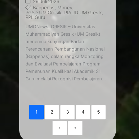
29 Juli 2026
Bappenas
,
Monev
,
PGSD UM Gresik
,
PIAUD UM Gresik
,
RPL Guru
UMGNews, GRESIK – Universitas
Muhammadiyah Gresik (UM Gresik)
menerima kunjungan Badan
Perencanaan Pembangunan Nasional
(Bappenas) dalam rangka Monitoring
dan Evaluasi Pembelajaran Program
Pemenuhan Kualifikasi Akademik S1
Guru melalui Rekognisi Pembelajaran...
1
2
3
4
5
›
»