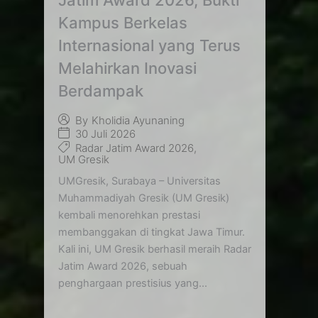
Kampus Berkelas
Internasional yang Terus
Melahirkan Inovasi
Berdampak
By
Kholidia Ayunaning
30 Juli 2026
Radar Jatim Award 2026
,
UM Gresik
UMGresik, Surabaya – Universitas
Muhammadiyah Gresik (UM Gresik)
kembali menorehkan prestasi
membanggakan di tingkat Jawa Timur.
Kali ini, UM Gresik berhasil meraih Radar
Jatim Award 2026, sebuah
penghargaan prestisius yang...