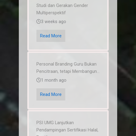
Studi dan Gerakan Gender
Multiperspektif
3 weeks ago
Read More
Personal Branding Guru Bukan
Pencitraan, tetapi Membangun...
1 month ago
Read More
PSI UMG Lanjutkan
Pendampingan Sertifikasi Halal,