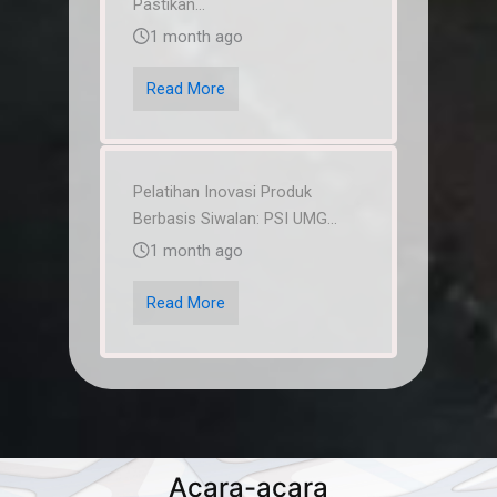
Pastikan...
1 month ago
Read More
Pelatihan Inovasi Produk
Berbasis Siwalan: PSI UMG...
1 month ago
Read More
Acara-acara