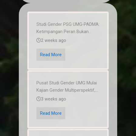
Studi Gender PSG UMG-PADMA:
Ketimpangan Peran Bukan...
2 weeks ago
Read More
Pusat Studi Gender UMG Mulai
Kajian Gender Multiperspektif,...
3 weeks ago
Read More