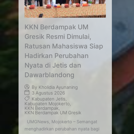
KKN Berdampak UM
Gresik Resmi Dimulai,
Ratusan Mahasiswa Siap
Hadirkan Perubahan
Nyata di Jetis dan
Dawarblandong
By
Kholidia Ayunaning
3 Agustus 2026
Kabupaten Jetis
,
Kabupaten Mojokerto
,
KKN Berdampak
,
KKN Berdampak UM Gresik
UMGNews, Mojokerto – Semangat
menghadirkan perubahan nyata bagi