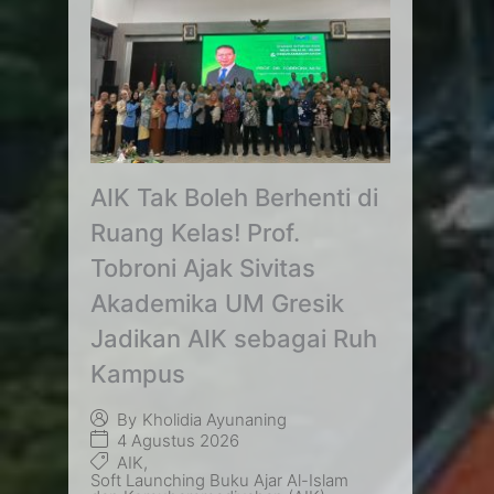
AIK Tak Boleh Berhenti di
Ruang Kelas! Prof.
Tobroni Ajak Sivitas
Akademika UM Gresik
Jadikan AIK sebagai Ruh
Kampus
By
Kholidia Ayunaning
4 Agustus 2026
AIK
,
Soft Launching Buku Ajar Al-Islam