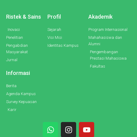
Ristek & Sains
Profil
Akademik
Inovasi
Sejarah
Program Internasional
Penelitian
Visi Misi
Mahahasiswa dan
Alumni
Pengabdian
Identitas Kampus
Masyarakat
Pengembangan
Prestasi Mahasiswa
Jurnal
Fakultas
Informasi
Berita
Agenda Kampus
Survey Kepuasan
Karir
W
I
Y
h
n
o