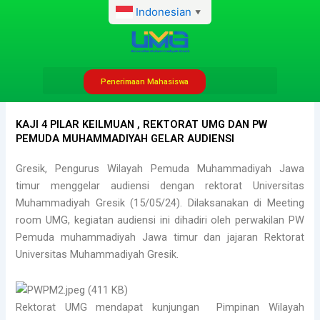
Lewati
Indonesian
▼
ke
konten
Penerimaan Mahasiswa
admhumas
Mei 16, 2024
7:00 am
No Comments
KAJI 4 PILAR KEILMUAN , REKTORAT UMG DAN PW
PEMUDA MUHAMMADIYAH GELAR AUDIENSI
Gresik, Pengurus Wilayah Pemuda Muhammadiyah Jawa
timur menggelar audiensi dengan rektorat Universitas
Muhammadiyah Gresik (15/05/24). Dilaksanakan di Meeting
room UMG, kegiatan audiensi ini dihadiri oleh perwakilan PW
Pemuda muhammadiyah Jawa timur dan jajaran Rektorat
Universitas Muhammadiyah Gresik.
Rektorat UMG mendapat kunjungan Pimpinan Wilayah