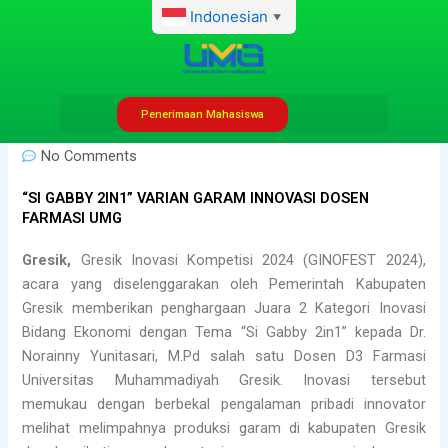
Lewati
Indonesian
▼
ke
konten
Penerimaan Mahasiswa
admhumas
November 30, 2024
7:00 am
No Comments
“SI GABBY 2IN1” VARIAN GARAM INNOVASI DOSEN
FARMASI UMG
Gresik,
Gresik Inovasi Kompetisi 2024 (GINOFEST 2024),
acara yang diselenggarakan oleh Pemerintah Kabupaten
Gresik memberikan penghargaan Juara 2 Kategori Inovasi
Bidang Ekonomi dengan Tema “Si Gabby 2in1” kepada Dr.
Norainny Yunitasari, M.Pd salah satu Dosen D3 Farmasi
Universitas Muhammadiyah Gresik. Inovasi tersebut
memukau dengan berbekal pengalaman pribadi innovator
melihat melimpahnya produksi garam di kabupaten Gresik