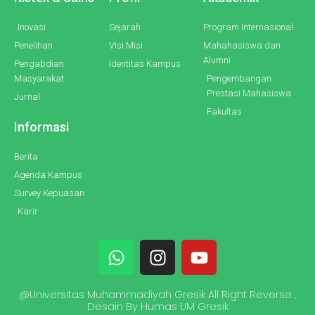
Inovasi
Sejarah
Program Internasional
Penelitian
Visi Misi
Mahahasiswa dan
Alumni
Pengabdian
Identitas Kampus
Masyarakat
Pengembangan
Prestasi Mahasiswa
Jurnal
Fakultas
Informasi
Berita
Agenda Kampus
Survey Kepuasan
Karir
W
I
Y
h
n
o
a
s
u
@Universitas Muhammadiyah Gresik All Right Reverse ,
t
t
t
Desain By Humas UM Gresik