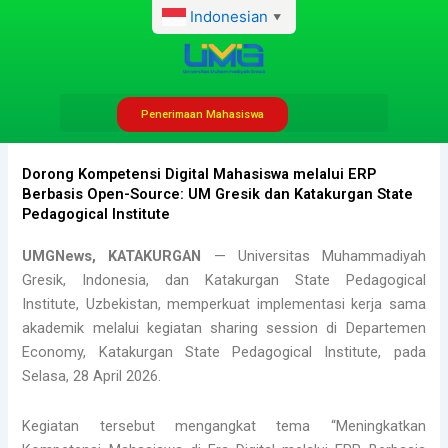
Lewati
Indonesian
▼
ke
konten
Penerimaan Mahasiswa
admhumas
Mei 6, 2026
7:00 am
No Comments
Dorong Kompetensi Digital Mahasiswa melalui ERP
Berbasis Open-Source: UM Gresik dan Katakurgan State
Pedagogical Institute
UMGNews, KATAKURGAN
— Universitas Muhammadiyah
Gresik, Indonesia, dan Katakurgan State Pedagogical
Institute, Uzbekistan, memperkuat implementasi kerja sama
akademik melalui kegiatan sharing session di Departemen
Economy, Katakurgan State Pedagogical Institute, pada
Selasa, 28 April 2026.
Kegiatan tersebut mengangkat tema “Meningkatkan