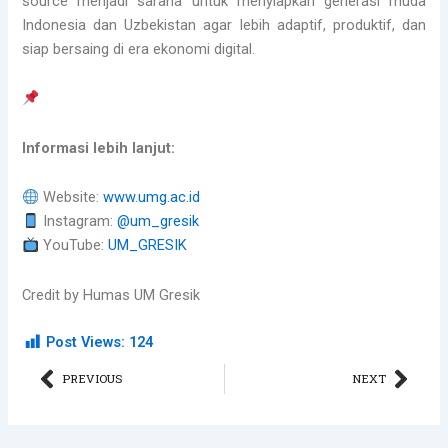
source menjadi sarana untuk menyiapkan generasi muda
Indonesia dan Uzbekistan agar lebih adaptif, produktif, dan
siap bersaing di era ekonomi digital.
Informasi lebih lanjut:
Website:
www.umg.ac.id
Instagram:
@um_gresik
YouTube:
UM_GRESIK
Credit by Humas UM Gresik
Post Views:
124
Prev
Nex
PREVIOUS
NEXT