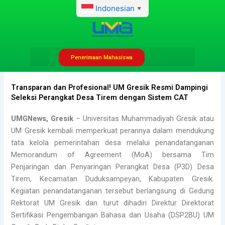
Lewati
Indonesian
▼
ke
konten
Penerimaan Mahasiswa
admhumas
Mei 11, 2026
7:00 am
No Comments
Transparan dan Profesional! UM Gresik Resmi Dampingi
Seleksi Perangkat Desa Tirem dengan Sistem CAT
UMGNews, Gresik
– Universitas Muhammadiyah Gresik atau
UM Gresik kembali memperkuat perannya dalam mendukung
tata kelola pemerintahan desa melalui penandatanganan
Memorandum of Agreement (MoA) bersama Tim
Penjaringan dan Penyaringan Perangkat Desa (P3D) Desa
Tirem, Kecamatan Duduksampeyan, Kabupaten Gresik.
Kegiatan penandatanganan tersebut berlangsung di Gedung
Rektorat UM Gresik dan turut dihadiri Direktur Direktorat
Sertifikasi Pengembangan Bahasa dan Usaha (DSP2BU) UM